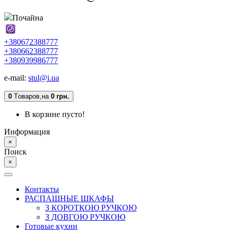
Почайна
+380672388777
+380662388777
+380939986777
e-mail:
stul@i.ua
0
Tоваров,
на
0 грн.
В корзине пусто!
Информация
×
Поиск
×
Контакты
РАСПАШНЫЕ ШКАФЫ
З КОРОТКОЮ РУЧКОЮ
З ДОВГОЮ РУЧКОЮ
Готовые кухни