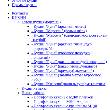
Угловые кухни
Прямые кухни
Контакты
КУХНИ
Готові кухні (модульні)
- Кухни "Руна" (арктика глянец)
- Кухни "Марсель" (белый шёлк)
- Кухни "Марсель" (слоновая кость/северный
голубой)
- Кухни "Руна" (арктика глянец/дуб
природный)
- Кухни "Руна" (грозовое небо/дуб
полярный)
- Кухни "Руна" (какао глянец/дуб полярный)
- Кухни "Руна" (какао глянец/макиато)
- Кухни "Руна" (крем/дуб дымчатый)
- Кухни "Руна" (лавина матовая/грозовое
небо)
- Кухни "Классик"(ваниль супермат/патина)
Кухни на заказ
Наши работы
- Портфолио кухонь с МДФ плёнкой
- Портфолио кухонь МДФ Акрил
- Портфолио кухонь с крашеным МДФ