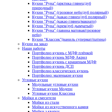
Кухни "Руна" (арктика глянец/дуб
природный)
Кухни "Руна" (грозовое небо/дуб полярный)
Кухни "Руна" (какао глянец/дуб полярный)
Кухни "Руна" (какао глянец/макиато)
Кухни "Руна" (крем/дуб дымчатый)
Кухни "Руна" (лавина матовая/грозовое
небо)
Кухни "Классик"(ваниль супермат/патина)
Кухни на заказ
Наши работы
Портфолио кухонь с МДФ плёнкой
Портфолио кухонь МДФ Акрил
Портфолио кухонь с крашеным МДФ
Портфолио кухонь ДСП
Портфолио классических кухонь
Портфолио: маленькие кухни
Угловые кухни
Модульные угловые кухни
Угловые кухни Модерн
Угловые кухни Классика
Мойки и смесители
Мойки из стали
Мойки из искусственного камня
Мийки з кварцу