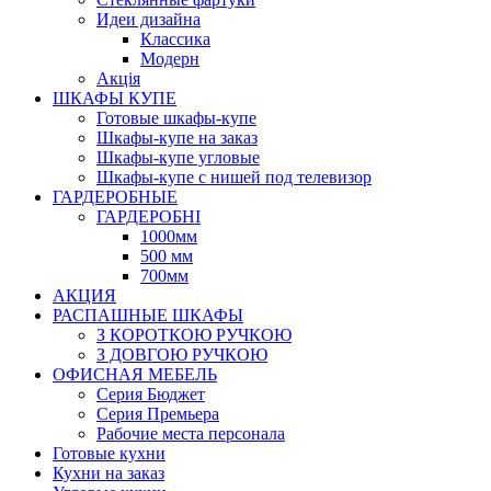
Идеи дизайна
Класcика
Модерн
Акція
ШКАФЫ КУПЕ
Готовые шкафы-купе
Шкафы-купе на заказ
Шкафы-купе угловые
Шкафы-купе с нишей под телевизор
ГАРДЕРОБНЫЕ
ГАРДЕРОБНІ
1000мм
500 мм
700мм
АКЦИЯ
РАСПАШНЫЕ ШКАФЫ
З КОРОТКОЮ РУЧКОЮ
З ДОВГОЮ РУЧКОЮ
ОФИСНАЯ МЕБЕЛЬ
Серия Бюджет
Серия Премьера
Рабочие места персонала
Готовые кухни
Кухни на заказ