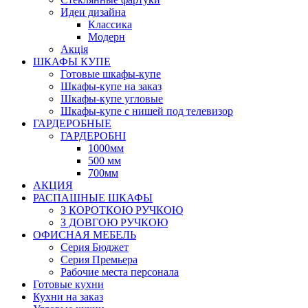
Идеи дизайна
Класcика
Модерн
Акція
ШКАФЫ КУПЕ
Готовые шкафы-купе
Шкафы-купе на заказ
Шкафы-купе угловые
Шкафы-купе с нишей под телевизор
ГАРДЕРОБНЫЕ
ГАРДЕРОБНІ
1000мм
500 мм
700мм
АКЦИЯ
РАСПАШНЫЕ ШКАФЫ
З КОРОТКОЮ РУЧКОЮ
З ДОВГОЮ РУЧКОЮ
ОФИСНАЯ МЕБЕЛЬ
Серия Бюджет
Серия Премьера
Рабочие места персонала
Готовые кухни
Кухни на заказ