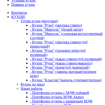
Угловые кухни
Прямые кухни
Контакты
КУХНИ
Готові кухні (модульні)
- Кухни "Руна" (арктика глянец)
- Кухни "Марсель" (белый шёлк)
- Кухни "Марсель" (слоновая кость/северный
голубой)
- Кухни "Руна" (арктика глянец/дуб
природный)
- Кухни "Руна" (грозовое небо/дуб
полярный)
- Кухни "Руна" (какао глянец/дуб полярный)
- Кухни "Руна" (какао глянец/макиато)
- Кухни "Руна" (крем/дуб дымчатый)
- Кухни "Руна" (лавина матовая/грозовое
небо)
- Кухни "Классик"(ваниль супермат/патина)
Кухни на заказ
Наши работы
- Портфолио кухонь с МДФ плёнкой
- Портфолио кухонь МДФ Акрил
- Портфолио кухонь с крашеным МДФ