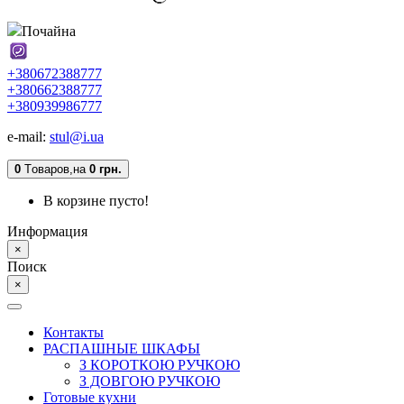
Почайна
+380672388777
+380662388777
+380939986777
e-mail:
stul@i.ua
0
Tоваров,
на
0 грн.
В корзине пусто!
Информация
×
Поиск
×
Контакты
РАСПАШНЫЕ ШКАФЫ
З КОРОТКОЮ РУЧКОЮ
З ДОВГОЮ РУЧКОЮ
Готовые кухни