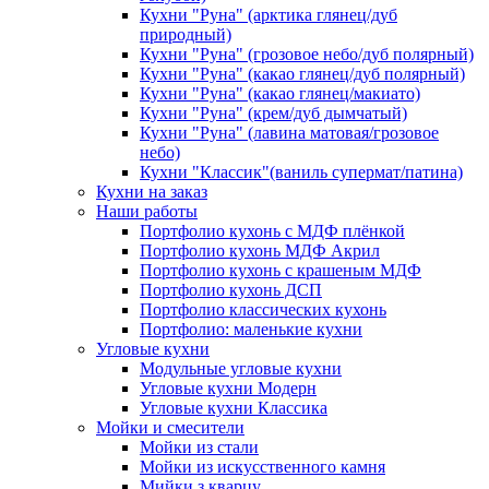
Кухни "Руна" (арктика глянец/дуб
природный)
Кухни "Руна" (грозовое небо/дуб полярный)
Кухни "Руна" (какао глянец/дуб полярный)
Кухни "Руна" (какао глянец/макиато)
Кухни "Руна" (крем/дуб дымчатый)
Кухни "Руна" (лавина матовая/грозовое
небо)
Кухни "Классик"(ваниль супермат/патина)
Кухни на заказ
Наши работы
Портфолио кухонь с МДФ плёнкой
Портфолио кухонь МДФ Акрил
Портфолио кухонь с крашеным МДФ
Портфолио кухонь ДСП
Портфолио классических кухонь
Портфолио: маленькие кухни
Угловые кухни
Модульные угловые кухни
Угловые кухни Модерн
Угловые кухни Классика
Мойки и смесители
Мойки из стали
Мойки из искусственного камня
Мийки з кварцу