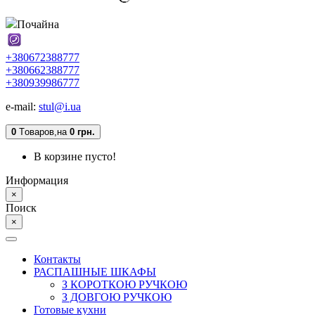
Почайна
+380672388777
+380662388777
+380939986777
e-mail:
stul@i.ua
0
Tоваров,
на
0 грн.
В корзине пусто!
Информация
×
Поиск
×
Контакты
РАСПАШНЫЕ ШКАФЫ
З КОРОТКОЮ РУЧКОЮ
З ДОВГОЮ РУЧКОЮ
Готовые кухни