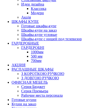
Идеи дизайна
Класcика
Модерн
Акція
ШКАФЫ КУПЕ
Готовые шкафы-купе
Шкафы-купе на заказ
Шкафы-купе угловые
Шкафы-купе с нишей под телевизор
ГАРДЕРОБНЫЕ
ГАРДЕРОБНІ
1000мм
500 мм
700мм
АКЦИЯ
РАСПАШНЫЕ ШКАФЫ
З КОРОТКОЮ РУЧКОЮ
З ДОВГОЮ РУЧКОЮ
ОФИСНАЯ МЕБЕЛЬ
Серия Бюджет
Серия Премьера
Рабочие места персонала
Готовые кухни
Кухни на заказ