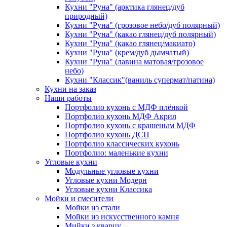
Кухни "Руна" (арктика глянец/дуб
природный)
Кухни "Руна" (грозовое небо/дуб полярный)
Кухни "Руна" (какао глянец/дуб полярный)
Кухни "Руна" (какао глянец/макиато)
Кухни "Руна" (крем/дуб дымчатый)
Кухни "Руна" (лавина матовая/грозовое
небо)
Кухни "Классик"(ваниль супермат/патина)
Кухни на заказ
Наши работы
Портфолио кухонь с МДФ плёнкой
Портфолио кухонь МДФ Акрил
Портфолио кухонь с крашеным МДФ
Портфолио кухонь ДСП
Портфолио классических кухонь
Портфолио: маленькие кухни
Угловые кухни
Модульные угловые кухни
Угловые кухни Модерн
Угловые кухни Классика
Мойки и смесители
Мойки из стали
Мойки из искусственного камня
Мийки з кварцу