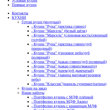
Угловые кухни
Прямые кухни
Контакты
КУХНИ
Готові кухні (модульні)
- Кухни "Руна" (арктика глянец)
- Кухни "Марсель" (белый шёлк)
- Кухни "Марсель" (слоновая кость/северный
голубой)
- Кухни "Руна" (арктика глянец/дуб
природный)
- Кухни "Руна" (грозовое небо/дуб
полярный)
- Кухни "Руна" (какао глянец/дуб полярный)
- Кухни "Руна" (какао глянец/макиато)
- Кухни "Руна" (крем/дуб дымчатый)
- Кухни "Руна" (лавина матовая/грозовое
небо)
- Кухни "Классик"(ваниль супермат/патина)
Кухни на заказ
Наши работы
- Портфолио кухонь с МДФ плёнкой
- Портфолио кухонь МДФ Акрил
- Портфолио кухонь с крашеным МДФ