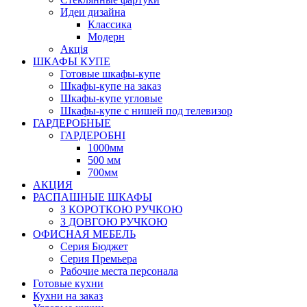
Идеи дизайна
Класcика
Модерн
Акція
ШКАФЫ КУПЕ
Готовые шкафы-купе
Шкафы-купе на заказ
Шкафы-купе угловые
Шкафы-купе с нишей под телевизор
ГАРДЕРОБНЫЕ
ГАРДЕРОБНІ
1000мм
500 мм
700мм
АКЦИЯ
РАСПАШНЫЕ ШКАФЫ
З КОРОТКОЮ РУЧКОЮ
З ДОВГОЮ РУЧКОЮ
ОФИСНАЯ МЕБЕЛЬ
Серия Бюджет
Серия Премьера
Рабочие места персонала
Готовые кухни
Кухни на заказ