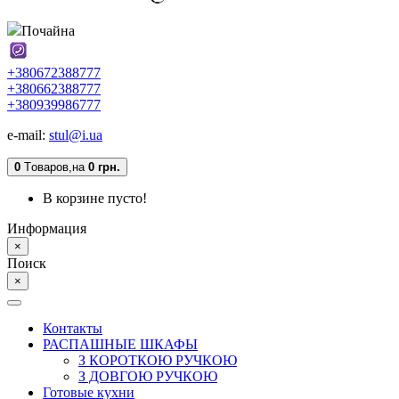
Почайна
+380672388777
+380662388777
+380939986777
e-mail:
stul@i.ua
0
Tоваров,
на
0 грн.
В корзине пусто!
Информация
×
Поиск
×
Контакты
РАСПАШНЫЕ ШКАФЫ
З КОРОТКОЮ РУЧКОЮ
З ДОВГОЮ РУЧКОЮ
Готовые кухни