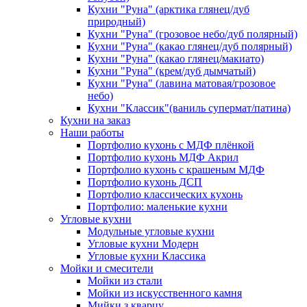
Кухни "Руна" (арктика глянец/дуб
природный)
Кухни "Руна" (грозовое небо/дуб полярный)
Кухни "Руна" (какао глянец/дуб полярный)
Кухни "Руна" (какао глянец/макиато)
Кухни "Руна" (крем/дуб дымчатый)
Кухни "Руна" (лавина матовая/грозовое
небо)
Кухни "Классик"(ваниль супермат/патина)
Кухни на заказ
Наши работы
Портфолио кухонь с МДФ плёнкой
Портфолио кухонь МДФ Акрил
Портфолио кухонь с крашеным МДФ
Портфолио кухонь ДСП
Портфолио классических кухонь
Портфолио: маленькие кухни
Угловые кухни
Модульные угловые кухни
Угловые кухни Модерн
Угловые кухни Классика
Мойки и смесители
Мойки из стали
Мойки из искусственного камня
Мийки з кварцу