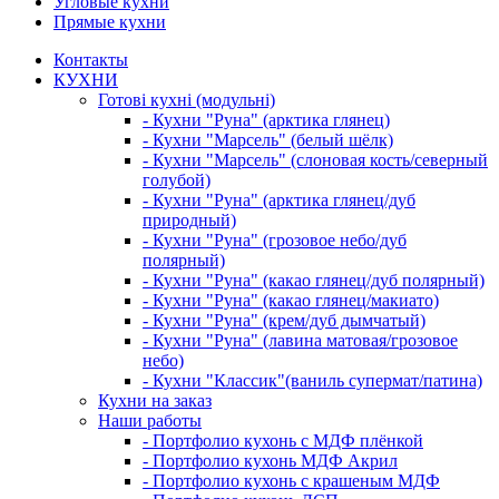
Угловые кухни
Прямые кухни
Контакты
КУХНИ
Готові кухні (модульні)
- Кухни "Руна" (арктика глянец)
- Кухни "Марсель" (белый шёлк)
- Кухни "Марсель" (слоновая кость/северный
голубой)
- Кухни "Руна" (арктика глянец/дуб
природный)
- Кухни "Руна" (грозовое небо/дуб
полярный)
- Кухни "Руна" (какао глянец/дуб полярный)
- Кухни "Руна" (какао глянец/макиато)
- Кухни "Руна" (крем/дуб дымчатый)
- Кухни "Руна" (лавина матовая/грозовое
небо)
- Кухни "Классик"(ваниль супермат/патина)
Кухни на заказ
Наши работы
- Портфолио кухонь с МДФ плёнкой
- Портфолио кухонь МДФ Акрил
- Портфолио кухонь с крашеным МДФ