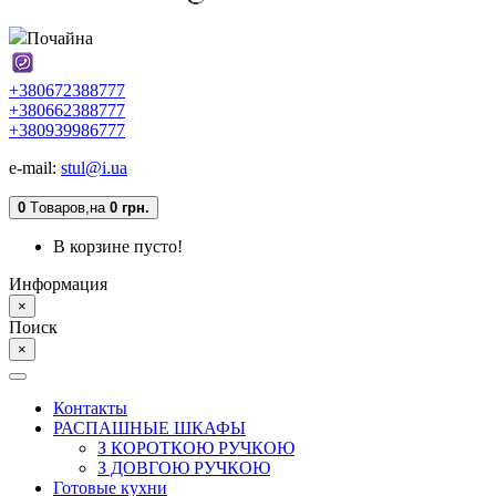
Почайна
+380672388777
+380662388777
+380939986777
e-mail:
stul@i.ua
0
Tоваров,
на
0 грн.
В корзине пусто!
Информация
×
Поиск
×
Контакты
РАСПАШНЫЕ ШКАФЫ
З КОРОТКОЮ РУЧКОЮ
З ДОВГОЮ РУЧКОЮ
Готовые кухни