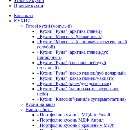
Угловые кухни
Прямые кухни
Контакты
КУХНИ
Готові кухні (модульні)
- Кухни "Руна" (арктика глянец)
- Кухни "Марсель" (белый шёлк)
- Кухни "Марсель" (слоновая кость/северный
голубой)
- Кухни "Руна" (арктика глянец/дуб
природный)
- Кухни "Руна" (грозовое небо/дуб
полярный)
- Кухни "Руна" (какао глянец/дуб полярный)
- Кухни "Руна" (какао глянец/макиато)
- Кухни "Руна" (крем/дуб дымчатый)
- Кухни "Руна" (лавина матовая/грозовое
небо)
- Кухни "Классик"(ваниль супермат/патина)
Кухни на заказ
Наши работы
- Портфолио кухонь с МДФ плёнкой
- Портфолио кухонь МДФ Акрил
- Портфолио кухонь с крашеным МДФ