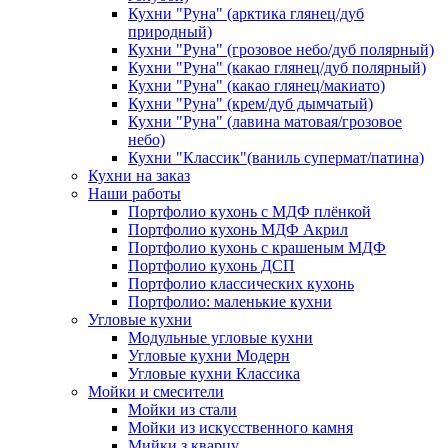
Кухни "Руна" (арктика глянец/дуб
природный)
Кухни "Руна" (грозовое небо/дуб полярный)
Кухни "Руна" (какао глянец/дуб полярный)
Кухни "Руна" (какао глянец/макиато)
Кухни "Руна" (крем/дуб дымчатый)
Кухни "Руна" (лавина матовая/грозовое
небо)
Кухни "Классик"(ваниль супермат/патина)
Кухни на заказ
Наши работы
Портфолио кухонь с МДФ плёнкой
Портфолио кухонь МДФ Акрил
Портфолио кухонь с крашеным МДФ
Портфолио кухонь ДСП
Портфолио классических кухонь
Портфолио: маленькие кухни
Угловые кухни
Модульные угловые кухни
Угловые кухни Модерн
Угловые кухни Классика
Мойки и смесители
Мойки из стали
Мойки из искусственного камня
Мийки з кварцу