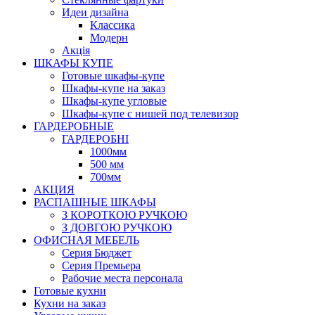
Идеи дизайна
Класcика
Модерн
Акція
ШКАФЫ КУПЕ
Готовые шкафы-купе
Шкафы-купе на заказ
Шкафы-купе угловые
Шкафы-купе с нишей под телевизор
ГАРДЕРОБНЫЕ
ГАРДЕРОБНІ
1000мм
500 мм
700мм
АКЦИЯ
РАСПАШНЫЕ ШКАФЫ
З КОРОТКОЮ РУЧКОЮ
З ДОВГОЮ РУЧКОЮ
ОФИСНАЯ МЕБЕЛЬ
Серия Бюджет
Серия Премьера
Рабочие места персонала
Готовые кухни
Кухни на заказ