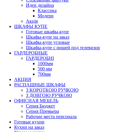
Идеи дизайна
Класcика
Модерн
Акція
ШКАФЫ КУПЕ
Готовые шкафы-купе
Шкафы-купе на заказ
Шкафы-купе угловые
Шкафы-купе с нишей под телевизор
ГАРДЕРОБНЫЕ
ГАРДЕРОБНІ
1000мм
500 мм
700мм
АКЦИЯ
РАСПАШНЫЕ ШКАФЫ
З КОРОТКОЮ РУЧКОЮ
З ДОВГОЮ РУЧКОЮ
ОФИСНАЯ МЕБЕЛЬ
Серия Бюджет
Серия Премьера
Рабочие места персонала
Готовые кухни
Кухни на заказ