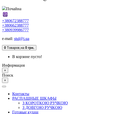
Почайна
+380672388777
+380662388777
+380939986777
e-mail:
stul@i.ua
0
Tоваров,
на
0 грн.
В корзине пусто!
Информация
×
Поиск
×
Контакты
РАСПАШНЫЕ ШКАФЫ
З КОРОТКОЮ РУЧКОЮ
З ДОВГОЮ РУЧКОЮ
Готовые кухни