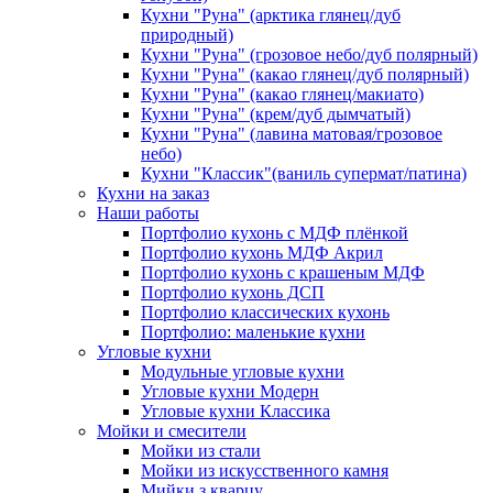
Кухни "Руна" (арктика глянец/дуб
природный)
Кухни "Руна" (грозовое небо/дуб полярный)
Кухни "Руна" (какао глянец/дуб полярный)
Кухни "Руна" (какао глянец/макиато)
Кухни "Руна" (крем/дуб дымчатый)
Кухни "Руна" (лавина матовая/грозовое
небо)
Кухни "Классик"(ваниль супермат/патина)
Кухни на заказ
Наши работы
Портфолио кухонь с МДФ плёнкой
Портфолио кухонь МДФ Акрил
Портфолио кухонь с крашеным МДФ
Портфолио кухонь ДСП
Портфолио классических кухонь
Портфолио: маленькие кухни
Угловые кухни
Модульные угловые кухни
Угловые кухни Модерн
Угловые кухни Классика
Мойки и смесители
Мойки из стали
Мойки из искусственного камня
Мийки з кварцу