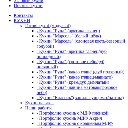
Угловые кухни
Прямые кухни
Контакты
КУХНИ
Готові кухні (модульні)
- Кухни "Руна" (арктика глянец)
- Кухни "Марсель" (белый шёлк)
- Кухни "Марсель" (слоновая кость/северный
голубой)
- Кухни "Руна" (арктика глянец/дуб
природный)
- Кухни "Руна" (грозовое небо/дуб
полярный)
- Кухни "Руна" (какао глянец/дуб полярный)
- Кухни "Руна" (какао глянец/макиато)
- Кухни "Руна" (крем/дуб дымчатый)
- Кухни "Руна" (лавина матовая/грозовое
небо)
- Кухни "Классик"(ваниль супермат/патина)
Кухни на заказ
Наши работы
- Портфолио кухонь с МДФ плёнкой
- Портфолио кухонь МДФ Акрил
- Портфолио кухонь с крашеным МДФ