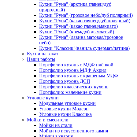
Кухни "Руна" (арктика глянец/дуб
природный)
Кухни "Руна" (грозовое небо/дуб полярный)
Кухни "Руна" (какао глянец/дуб полярный)
Кухни "Руна" (какао глянец/макиато)
Кухни "Руна" (крем/дуб дымчатый)
Кухни "Руна" (лавина матовая/грозовое
небо)
Кухни "Классик"(ваниль супермат/патина)
Кухни на заказ
Наши работы
Портфолио кухонь с МДФ плёнкой
Портфолио кухонь МДФ Акрил
Портфолио кухонь с крашеным МДФ
Портфолио кухонь ДСП
Портфолио классических кухонь
Портфолио: маленькие кухни
Угловые кухни
Модульные угловые кухни
Угловые кухни Модерн
Угловые кухни Классика
Мойки и смесители
Мойки из стали
Мойки из искусственного камня
Мийки з кварцу