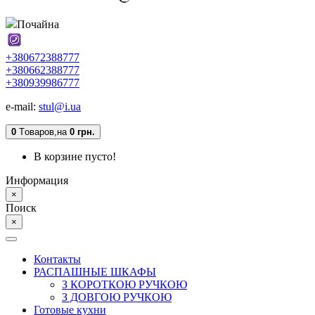
Почайна
+380672388777
+380662388777
+380939986777
e-mail:
stul@i.ua
0
Tоваров,
на
0 грн.
В корзине пусто!
Информация
×
Поиск
×
Контакты
РАСПАШНЫЕ ШКАФЫ
З КОРОТКОЮ РУЧКОЮ
З ДОВГОЮ РУЧКОЮ
Готовые кухни