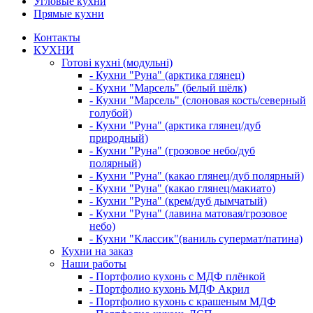
Угловые кухни
Прямые кухни
Контакты
КУХНИ
Готові кухні (модульні)
- Кухни "Руна" (арктика глянец)
- Кухни "Марсель" (белый шёлк)
- Кухни "Марсель" (слоновая кость/северный
голубой)
- Кухни "Руна" (арктика глянец/дуб
природный)
- Кухни "Руна" (грозовое небо/дуб
полярный)
- Кухни "Руна" (какао глянец/дуб полярный)
- Кухни "Руна" (какао глянец/макиато)
- Кухни "Руна" (крем/дуб дымчатый)
- Кухни "Руна" (лавина матовая/грозовое
небо)
- Кухни "Классик"(ваниль супермат/патина)
Кухни на заказ
Наши работы
- Портфолио кухонь с МДФ плёнкой
- Портфолио кухонь МДФ Акрил
- Портфолио кухонь с крашеным МДФ