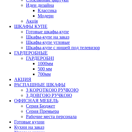
Идеи дизайна
Класcика
Модерн
Акція
ШКАФЫ КУПЕ
Готовые шкафы-купе
Шкафы-купе на заказ
Шкафы-купе угловые
Шкафы-купе с нишей под телевизор
ГАРДЕРОБНЫЕ
ГАРДЕРОБНІ
1000мм
500 мм
700мм
АКЦИЯ
РАСПАШНЫЕ ШКАФЫ
З КОРОТКОЮ РУЧКОЮ
З ДОВГОЮ РУЧКОЮ
ОФИСНАЯ МЕБЕЛЬ
Серия Бюджет
Серия Премьера
Рабочие места персонала
Готовые кухни
Кухни на заказ