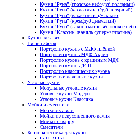
Кухни "Руна" (грозовое небо/дуб полярный)
Кухни "Руна" (какао глянец/дуб полярный)
Кухни "Руна" (какао глянец/макиато)
Кухни "Руна" (крем/дуб дымчатый)
Кухни "Руна" (лавина матовая/грозовое небо)
Кухни "Классик"(ваниль супермат/патина)
Кухни на заказ
Наши работы
Портфолио кухонь с МДФ плёнкой
Портфолио кухонь МДФ Акрил
Портфолио кухонь с крашеным МДФ
Портфолио кухонь ДСП
Портфолио классических кухонь
Портфолио: маленькие кухни
Угловые кухни
Модульные угловые кухни
Угловые кухни Модерн
Угловые кухни Классика
Мойки и смесители
Мойки из стали
Мойки из искусственного камня
Мийки з кварцу
Смесители
Бытовая техника для кухни
INTERLINE