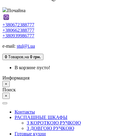
Почайна
+380672388777
+380662388777
+380939986777
e-mail:
stul@i.ua
0
Tоваров,
на
0 грн.
В корзине пусто!
Информация
×
Поиск
×
Контакты
РАСПАШНЫЕ ШКАФЫ
З КОРОТКОЮ РУЧКОЮ
З ДОВГОЮ РУЧКОЮ
Готовые кухни