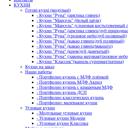
КУХНИ
Готові кухні (модульні)
- Кухни "Руна" (арктика глянец)
- Кухни "Марсель" (белый шёлк)
- Кухни "Марсель" (слоновая кость/северный 
- Кухни "Руна" (арктика глянец/дуб природны
- Кухни "Руна" (грозовое небо/дуб полярный)
- Кухни "Руна" (какао глянец/дуб полярный)
- Кухни "Руна" (какао глянец/макиато)
- Кухни "Руна" (крем/дуб дымчатый)
- Кухни "Руна" (лавина матовая/грозовое небо
- Кухни "Классик"(ваниль супермат/патина)
Кухни на заказ
Наши работы
- Портфолио кухонь с МДФ плёнкой
- Портфолио кухонь МДФ Акрил
- Портфолио кухонь с крашеным МДФ
- Портфолио кухонь ДСП
- Портфолио классических кухонь
- Портфолио: маленькие кухни
Угловые кухни
- Модульные угловые кухни
- Угловые кухни Модерн
- Угловые кухни Классика