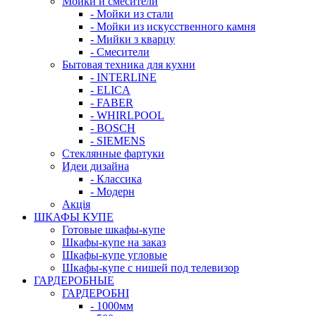
Мойки и смесители
- Мойки из стали
- Мойки из искусственного камня
- Мийки з кварцу
- Смесители
Бытовая техника для кухни
- INTERLINE
- ELICA
- FABER
- WHIRLPOOL
- BOSCH
- SIEMENS
Стеклянные фартуки
Идеи дизайна
- Класcика
- Модерн
Акція
ШКАФЫ КУПЕ
Готовые шкафы-купе
Шкафы-купе на заказ
Шкафы-купе угловые
Шкафы-купе с нишей под телевизор
ГАРДЕРОБНЫЕ
ГАРДЕРОБНІ
- 1000мм