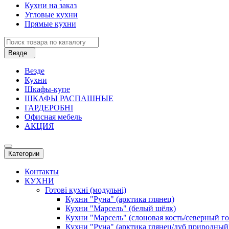
Кухни на заказ
Угловые кухни
Прямые кухни
Везде
Везде
Кухни
Шкафы-купе
ШКАФЫ РАСПАШНЫЕ
ГАРДЕРОБНІ
Офисная мебель
АКЦИЯ
Категории
Контакты
КУХНИ
Готові кухні (модульні)
Кухни "Руна" (арктика глянец)
Кухни "Марсель" (белый шёлк)
Кухни "Марсель" (слоновая кость/северный г
Кухни "Руна" (арктика глянец/дуб природный