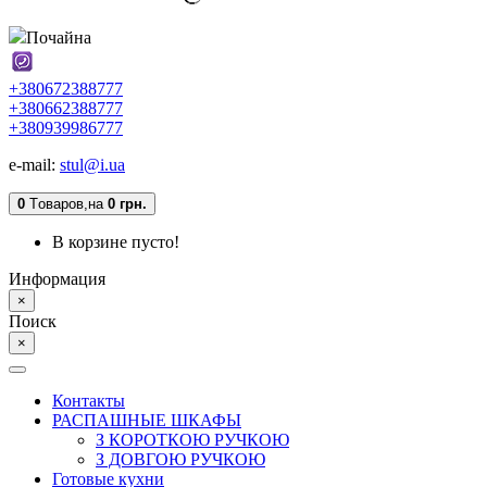
Почайна
+380672388777
+380662388777
+380939986777
e-mail:
stul@i.ua
0
Tоваров,
на
0 грн.
В корзине пусто!
Информация
×
Поиск
×
Контакты
РАСПАШНЫЕ ШКАФЫ
З КОРОТКОЮ РУЧКОЮ
З ДОВГОЮ РУЧКОЮ
Готовые кухни