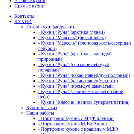
Угловые кухни
Прямые кухни
Контакты
КУХНИ
Готові кухні (модульні)
- Кухни "Руна" (арктика глянец)
- Кухни "Марсель" (белый шёлк)
- Кухни "Марсель" (слоновая кость/северный
голубой)
- Кухни "Руна" (арктика глянец/дуб
природный)
- Кухни "Руна" (грозовое небо/дуб
полярный)
- Кухни "Руна" (какао глянец/дуб полярный)
- Кухни "Руна" (какао глянец/макиато)
- Кухни "Руна" (крем/дуб дымчатый)
- Кухни "Руна" (лавина матовая/грозовое
небо)
- Кухни "Классик"(ваниль супермат/патина)
Кухни на заказ
Наши работы
- Портфолио кухонь с МДФ плёнкой
- Портфолио кухонь МДФ Акрил
- Портфолио кухонь с крашеным МДФ