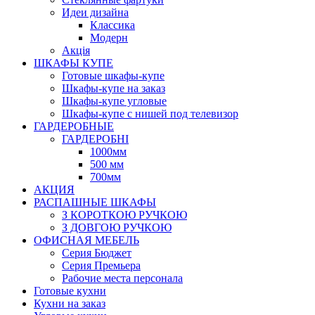
Идеи дизайна
Класcика
Модерн
Акція
ШКАФЫ КУПЕ
Готовые шкафы-купе
Шкафы-купе на заказ
Шкафы-купе угловые
Шкафы-купе с нишей под телевизор
ГАРДЕРОБНЫЕ
ГАРДЕРОБНІ
1000мм
500 мм
700мм
АКЦИЯ
РАСПАШНЫЕ ШКАФЫ
З КОРОТКОЮ РУЧКОЮ
З ДОВГОЮ РУЧКОЮ
ОФИСНАЯ МЕБЕЛЬ
Серия Бюджет
Серия Премьера
Рабочие места персонала
Готовые кухни
Кухни на заказ