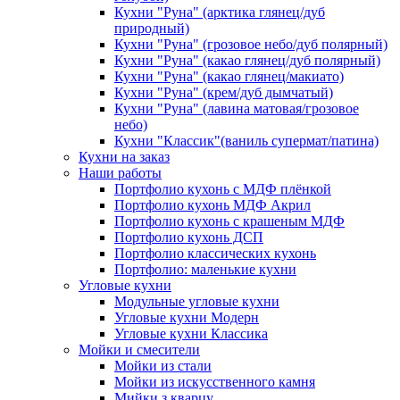
Кухни "Руна" (арктика глянец/дуб
природный)
Кухни "Руна" (грозовое небо/дуб полярный)
Кухни "Руна" (какао глянец/дуб полярный)
Кухни "Руна" (какао глянец/макиато)
Кухни "Руна" (крем/дуб дымчатый)
Кухни "Руна" (лавина матовая/грозовое
небо)
Кухни "Классик"(ваниль супермат/патина)
Кухни на заказ
Наши работы
Портфолио кухонь с МДФ плёнкой
Портфолио кухонь МДФ Акрил
Портфолио кухонь с крашеным МДФ
Портфолио кухонь ДСП
Портфолио классических кухонь
Портфолио: маленькие кухни
Угловые кухни
Модульные угловые кухни
Угловые кухни Модерн
Угловые кухни Классика
Мойки и смесители
Мойки из стали
Мойки из искусственного камня
Мийки з кварцу