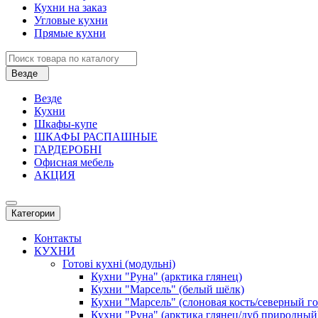
Кухни на заказ
Угловые кухни
Прямые кухни
Везде
Везде
Кухни
Шкафы-купе
ШКАФЫ РАСПАШНЫЕ
ГАРДЕРОБНІ
Офисная мебель
АКЦИЯ
Категории
Контакты
КУХНИ
Готові кухні (модульні)
Кухни "Руна" (арктика глянец)
Кухни "Марсель" (белый шёлк)
Кухни "Марсель" (слоновая кость/северный г
Кухни "Руна" (арктика глянец/дуб природный