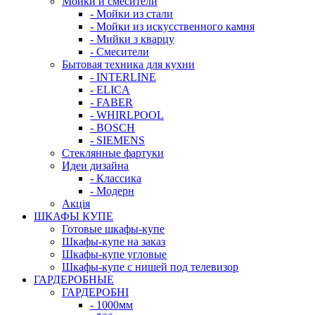
Мойки и смесители
- Мойки из стали
- Мойки из искусственного камня
- Мийки з кварцу
- Смесители
Бытовая техника для кухни
- INTERLINE
- ELICA
- FABER
- WHIRLPOOL
- BOSCH
- SIEMENS
Стеклянные фартуки
Идеи дизайна
- Класcика
- Модерн
Акція
ШКАФЫ КУПЕ
Готовые шкафы-купе
Шкафы-купе на заказ
Шкафы-купе угловые
Шкафы-купе с нишей под телевизор
ГАРДЕРОБНЫЕ
ГАРДЕРОБНІ
- 1000мм