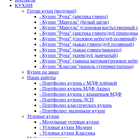
КУХНИ
Готові кухні (модульні)
- Кухни "Руна" (арктика глянец)
- Кухни "Марсель" (белый шёлк)
- Кухни "Марсель" (слоновая кость/северный 
- Кухни "Руна" (арктика глянец/дуб природны
- Кухни "Руна" (грозовое небо/дуб полярный)
- Кухни "Руна" (какао глянец/дуб полярный)
- Кухни "Руна" (какао глянец/макиато)
- Кухни "Руна" (крем/дуб дымчатый)
- Кухни "Руна" (лавина матовая/грозовое небо
- Кухни "Классик"(ваниль супермат/патина)
Кухни на заказ
Наши работы
- Портфолио кухонь с МДФ плёнкой
- Портфолио кухонь МДФ Акрил
- Портфолио кухонь с крашеным МДФ
- Портфолио кухонь ДСП
- Портфолио классических кухонь
- Портфолио: маленькие кухни
Угловые кухни
- Модульные угловые кухни
- Угловые кухни Модерн
- Угловые кухни Классика