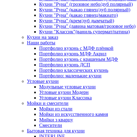
Кухни "Руна" (грозовое небо/дуб полярный)
Кухни "Руна" (какао глянец/дуб полярный)
Кухни "Руна" (какао глянец/макиато)
Кухни "Руна" (крем/дуб дымчатый)
Кухни "Руна" (лавина матовая/грозовое небо)
Кухни "Классик"(ваниль супермат/патина)
Кухни на заказ
Наши работы
Портфолио кухонь с МДФ плёнкой
Портфолио кухонь МДФ Акрил
Портфолио кухонь с крашеным МДФ
Портфолио кухонь ДСП
Портфолио классических кухонь
Портфолио: маленькие кухни
Угловые кухни
Модульные угловые кухни
Угловые кухни Модерн
Угловые кухни Классика
Мойки и смесители
Мойки из стали
Мойки из искусственного камня
Мийки з кварцу
Смесители
Бытовая техника для кухни
INTERLINE