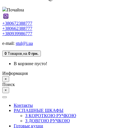
Почайна
+380672388777
+380662388777
+380939986777
e-mail:
stul@i.ua
0
Tоваров,
на
0 грн.
В корзине пусто!
Информация
×
Поиск
×
Контакты
РАСПАШНЫЕ ШКАФЫ
З КОРОТКОЮ РУЧКОЮ
З ДОВГОЮ РУЧКОЮ
Готовые кухни