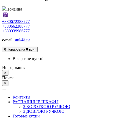
Почайна
+380672388777
+380662388777
+380939986777
e-mail:
stul@i.ua
0
Tоваров,
на
0 грн.
В корзине пусто!
Информация
×
Поиск
×
Контакты
РАСПАШНЫЕ ШКАФЫ
З КОРОТКОЮ РУЧКОЮ
З ДОВГОЮ РУЧКОЮ
Готовые кухни