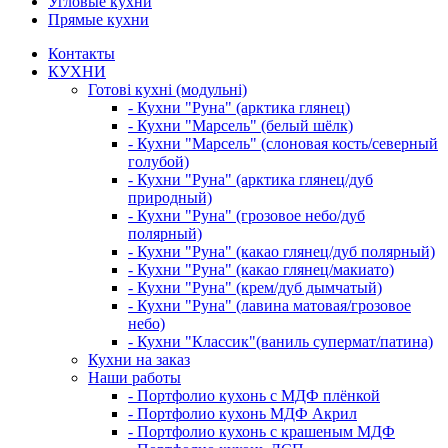
Угловые кухни
Прямые кухни
Контакты
КУХНИ
Готові кухні (модульні)
- Кухни "Руна" (арктика глянец)
- Кухни "Марсель" (белый шёлк)
- Кухни "Марсель" (слоновая кость/северный
голубой)
- Кухни "Руна" (арктика глянец/дуб
природный)
- Кухни "Руна" (грозовое небо/дуб
полярный)
- Кухни "Руна" (какао глянец/дуб полярный)
- Кухни "Руна" (какао глянец/макиато)
- Кухни "Руна" (крем/дуб дымчатый)
- Кухни "Руна" (лавина матовая/грозовое
небо)
- Кухни "Классик"(ваниль супермат/патина)
Кухни на заказ
Наши работы
- Портфолио кухонь с МДФ плёнкой
- Портфолио кухонь МДФ Акрил
- Портфолио кухонь с крашеным МДФ