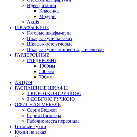
Идеи дизайна
Класcика
Модерн
Акція
ШКАФЫ КУПЕ
Готовые шкафы-купе
Шкафы-купе на заказ
Шкафы-купе угловые
Шкафы-купе с нишей под телевизор
ГАРДЕРОБНЫЕ
ГАРДЕРОБНІ
1000мм
500 мм
700мм
АКЦИЯ
РАСПАШНЫЕ ШКАФЫ
З КОРОТКОЮ РУЧКОЮ
З ДОВГОЮ РУЧКОЮ
ОФИСНАЯ МЕБЕЛЬ
Серия Бюджет
Серия Премьера
Рабочие места персонала
Готовые кухни
Кухни на заказ