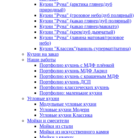
Кухни "Руна" (арктика глянец/дуб
природный)
Кухни "Руна" (грозовое небо/дуб полярный)
Кухни "Руна" (какао глянец/дуб полярный)
Кухни "Руна" (какао глянец/макиато)
Кухни "Руна" (крем/дуб дымчатый)
Кухни "Руна" (лавина матовая/грозовое
небо)
Кухни "Классик"(ваниль супермат/патина)
Кухни на заказ
Наши работы
Портфолио кухонь с МДФ плёнкой
Портфолио кухонь МДФ Акрил
Портфолио кухонь с крашеным МДФ
Портфолио кухонь ДСП
Портфолио классических кухонь
Портфолио: маленькие кухни
Угловые кухни
Модульные угловые кухни
Угловые кухни Модерн
Угловые кухни Классика
Мойки и смесители
Мойки из стали
Мойки из искусственного камня
Мийки з кварцу