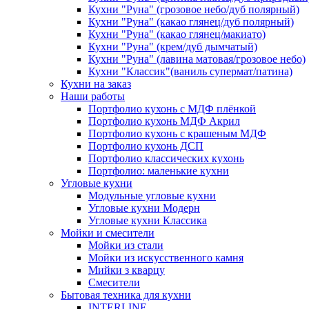
Кухни "Руна" (грозовое небо/дуб полярный)
Кухни "Руна" (какао глянец/дуб полярный)
Кухни "Руна" (какао глянец/макиато)
Кухни "Руна" (крем/дуб дымчатый)
Кухни "Руна" (лавина матовая/грозовое небо)
Кухни "Классик"(ваниль супермат/патина)
Кухни на заказ
Наши работы
Портфолио кухонь с МДФ плёнкой
Портфолио кухонь МДФ Акрил
Портфолио кухонь с крашеным МДФ
Портфолио кухонь ДСП
Портфолио классических кухонь
Портфолио: маленькие кухни
Угловые кухни
Модульные угловые кухни
Угловые кухни Модерн
Угловые кухни Классика
Мойки и смесители
Мойки из стали
Мойки из искусственного камня
Мийки з кварцу
Смесители
Бытовая техника для кухни
INTERLINE