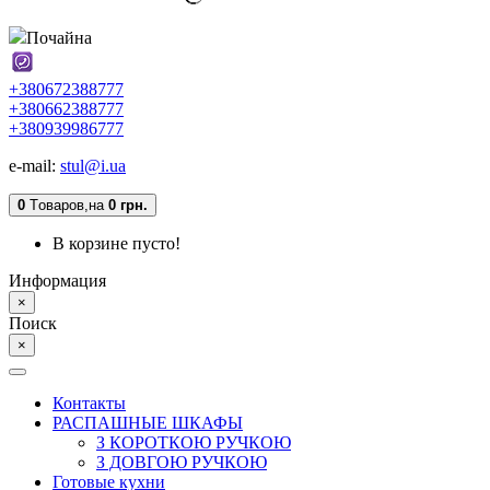
Почайна
+380672388777
+380662388777
+380939986777
e-mail:
stul@i.ua
0
Tоваров,
на
0 грн.
В корзине пусто!
Информация
×
Поиск
×
Контакты
РАСПАШНЫЕ ШКАФЫ
З КОРОТКОЮ РУЧКОЮ
З ДОВГОЮ РУЧКОЮ
Готовые кухни