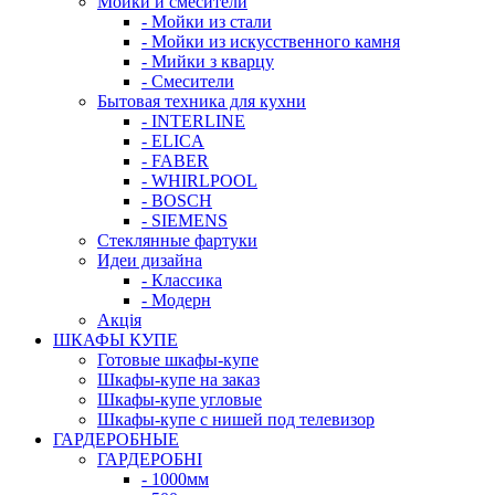
Мойки и смесители
- Мойки из стали
- Мойки из искусственного камня
- Мийки з кварцу
- Смесители
Бытовая техника для кухни
- INTERLINE
- ELICA
- FABER
- WHIRLPOOL
- BOSCH
- SIEMENS
Стеклянные фартуки
Идеи дизайна
- Класcика
- Модерн
Акція
ШКАФЫ КУПЕ
Готовые шкафы-купе
Шкафы-купе на заказ
Шкафы-купе угловые
Шкафы-купе с нишей под телевизор
ГАРДЕРОБНЫЕ
ГАРДЕРОБНІ
- 1000мм