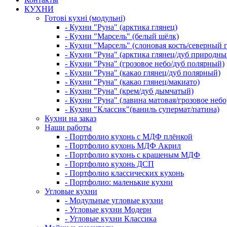
КУХНИ
Готові кухні (модульні)
- Кухни "Руна" (арктика глянец)
- Кухни "Марсель" (белый шёлк)
- Кухни "Марсель" (слоновая кость/северный 
- Кухни "Руна" (арктика глянец/дуб природны
- Кухни "Руна" (грозовое небо/дуб полярный)
- Кухни "Руна" (какао глянец/дуб полярный)
- Кухни "Руна" (какао глянец/макиато)
- Кухни "Руна" (крем/дуб дымчатый)
- Кухни "Руна" (лавина матовая/грозовое небо
- Кухни "Классик"(ваниль супермат/патина)
Кухни на заказ
Наши работы
- Портфолио кухонь с МДФ плёнкой
- Портфолио кухонь МДФ Акрил
- Портфолио кухонь с крашеным МДФ
- Портфолио кухонь ДСП
- Портфолио классических кухонь
- Портфолио: маленькие кухни
Угловые кухни
- Модульные угловые кухни
- Угловые кухни Модерн
- Угловые кухни Классика