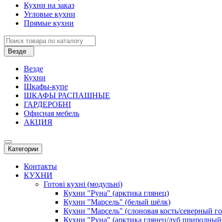
Кухни на заказ
Угловые кухни
Прямые кухни
Везде
Везде
Кухни
Шкафы-купе
ШКАФЫ РАСПАШНЫЕ
ГАРДЕРОБНІ
Офисная мебель
АКЦИЯ
Категории
Контакты
КУХНИ
Готові кухні (модульні)
Кухни "Руна" (арктика глянец)
Кухни "Марсель" (белый шёлк)
Кухни "Марсель" (слоновая кость/северный г
Кухни "Руна" (арктика глянец/дуб природный