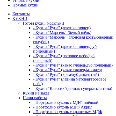
Угловые кухни
Прямые кухни
Контакты
КУХНИ
Готові кухні (модульні)
- Кухни "Руна" (арктика глянец)
- Кухни "Марсель" (белый шёлк)
- Кухни "Марсель" (слоновая кость/северный
голубой)
- Кухни "Руна" (арктика глянец/дуб
природный)
- Кухни "Руна" (грозовое небо/дуб
полярный)
- Кухни "Руна" (какао глянец/дуб полярный)
- Кухни "Руна" (какао глянец/макиато)
- Кухни "Руна" (крем/дуб дымчатый)
- Кухни "Руна" (лавина матовая/грозовое
небо)
- Кухни "Классик"(ваниль супермат/патина)
Кухни на заказ
Наши работы
- Портфолио кухонь с МДФ плёнкой
- Портфолио кухонь МДФ Акрил
- Портфолио кухонь с крашеным МДФ