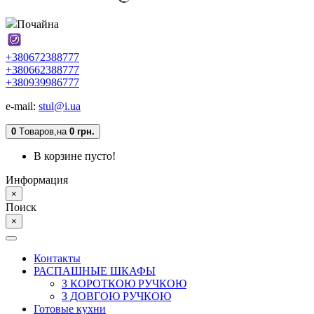
Почайна
+380672388777
+380662388777
+380939986777
e-mail:
stul@i.ua
0
Tоваров,
на
0 грн.
В корзине пусто!
Информация
×
Поиск
×
Контакты
РАСПАШНЫЕ ШКАФЫ
З КОРОТКОЮ РУЧКОЮ
З ДОВГОЮ РУЧКОЮ
Готовые кухни