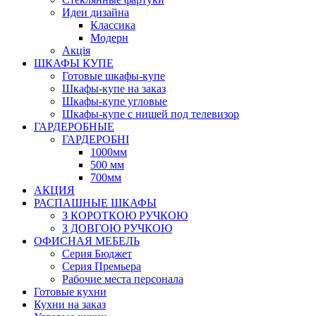
Идеи дизайна
Класcика
Модерн
Акція
ШКАФЫ КУПЕ
Готовые шкафы-купе
Шкафы-купе на заказ
Шкафы-купе угловые
Шкафы-купе с нишей под телевизор
ГАРДЕРОБНЫЕ
ГАРДЕРОБНІ
1000мм
500 мм
700мм
АКЦИЯ
РАСПАШНЫЕ ШКАФЫ
З КОРОТКОЮ РУЧКОЮ
З ДОВГОЮ РУЧКОЮ
ОФИСНАЯ МЕБЕЛЬ
Серия Бюджет
Серия Премьера
Рабочие места персонала
Готовые кухни
Кухни на заказ