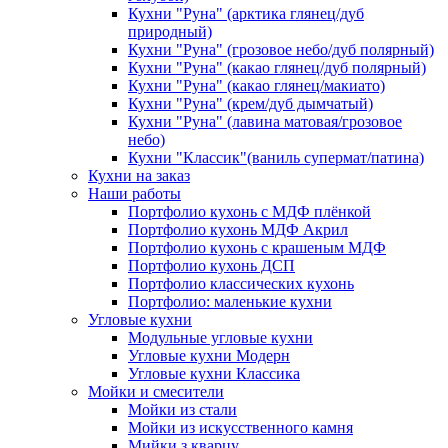
Кухни "Руна" (арктика глянец/дуб
природный)
Кухни "Руна" (грозовое небо/дуб полярный)
Кухни "Руна" (какао глянец/дуб полярный)
Кухни "Руна" (какао глянец/макиато)
Кухни "Руна" (крем/дуб дымчатый)
Кухни "Руна" (лавина матовая/грозовое
небо)
Кухни "Классик"(ваниль супермат/патина)
Кухни на заказ
Наши работы
Портфолио кухонь с МДФ плёнкой
Портфолио кухонь МДФ Акрил
Портфолио кухонь с крашеным МДФ
Портфолио кухонь ДСП
Портфолио классических кухонь
Портфолио: маленькие кухни
Угловые кухни
Модульные угловые кухни
Угловые кухни Модерн
Угловые кухни Классика
Мойки и смесители
Мойки из стали
Мойки из искусственного камня
Мийки з кварцу