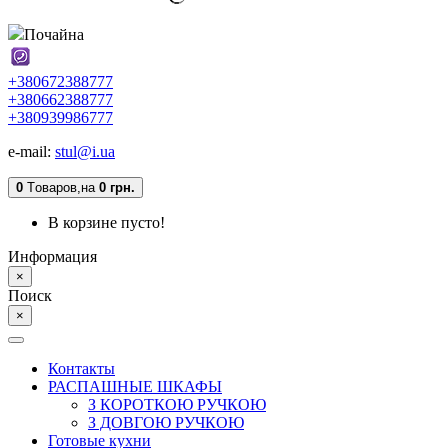
Почайна
+380672388777
+380662388777
+380939986777
e-mail:
stul@i.ua
0
Tоваров,
на
0 грн.
В корзине пусто!
Информация
×
Поиск
×
Контакты
РАСПАШНЫЕ ШКАФЫ
З КОРОТКОЮ РУЧКОЮ
З ДОВГОЮ РУЧКОЮ
Готовые кухни