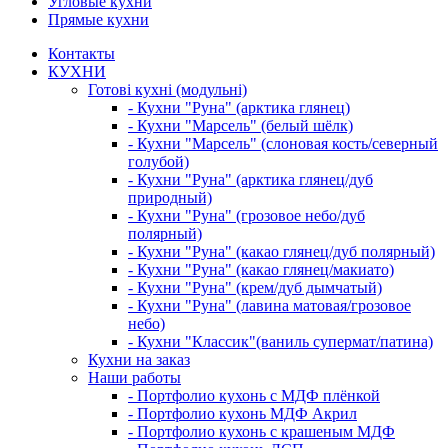
Угловые кухни
Прямые кухни
Контакты
КУХНИ
Готові кухні (модульні)
- Кухни "Руна" (арктика глянец)
- Кухни "Марсель" (белый шёлк)
- Кухни "Марсель" (слоновая кость/северный
голубой)
- Кухни "Руна" (арктика глянец/дуб
природный)
- Кухни "Руна" (грозовое небо/дуб
полярный)
- Кухни "Руна" (какао глянец/дуб полярный)
- Кухни "Руна" (какао глянец/макиато)
- Кухни "Руна" (крем/дуб дымчатый)
- Кухни "Руна" (лавина матовая/грозовое
небо)
- Кухни "Классик"(ваниль супермат/патина)
Кухни на заказ
Наши работы
- Портфолио кухонь с МДФ плёнкой
- Портфолио кухонь МДФ Акрил
- Портфолио кухонь с крашеным МДФ