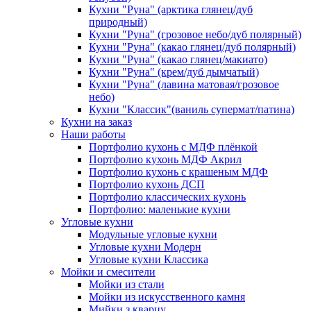
Кухни "Руна" (арктика глянец/дуб
природный)
Кухни "Руна" (грозовое небо/дуб полярный)
Кухни "Руна" (какао глянец/дуб полярный)
Кухни "Руна" (какао глянец/макиато)
Кухни "Руна" (крем/дуб дымчатый)
Кухни "Руна" (лавина матовая/грозовое
небо)
Кухни "Классик"(ваниль супермат/патина)
Кухни на заказ
Наши работы
Портфолио кухонь с МДФ плёнкой
Портфолио кухонь МДФ Акрил
Портфолио кухонь с крашеным МДФ
Портфолио кухонь ДСП
Портфолио классических кухонь
Портфолио: маленькие кухни
Угловые кухни
Модульные угловые кухни
Угловые кухни Модерн
Угловые кухни Классика
Мойки и смесители
Мойки из стали
Мойки из искусственного камня
Мийки з кварцу