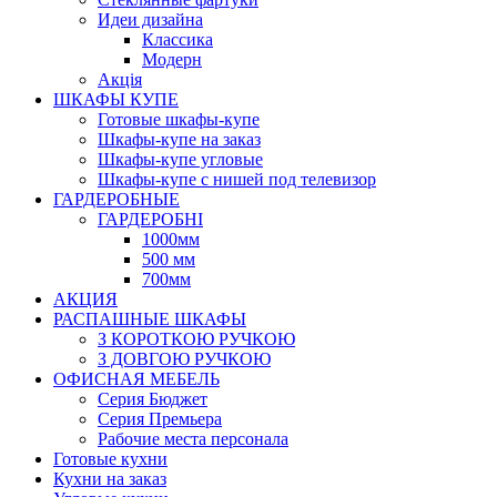
Идеи дизайна
Класcика
Модерн
Акція
ШКАФЫ КУПЕ
Готовые шкафы-купе
Шкафы-купе на заказ
Шкафы-купе угловые
Шкафы-купе с нишей под телевизор
ГАРДЕРОБНЫЕ
ГАРДЕРОБНІ
1000мм
500 мм
700мм
АКЦИЯ
РАСПАШНЫЕ ШКАФЫ
З КОРОТКОЮ РУЧКОЮ
З ДОВГОЮ РУЧКОЮ
ОФИСНАЯ МЕБЕЛЬ
Серия Бюджет
Серия Премьера
Рабочие места персонала
Готовые кухни
Кухни на заказ