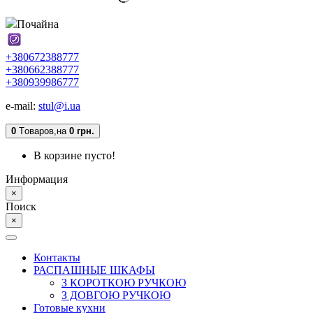
Почайна
+380672388777
+380662388777
+380939986777
e-mail:
stul@i.ua
0
Tоваров,
на
0 грн.
В корзине пусто!
Информация
×
Поиск
×
Контакты
РАСПАШНЫЕ ШКАФЫ
З КОРОТКОЮ РУЧКОЮ
З ДОВГОЮ РУЧКОЮ
Готовые кухни