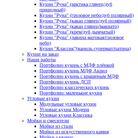
Кухни "Руна" (арктика глянец/дуб
природный)
Кухни "Руна" (грозовое небо/дуб полярный)
Кухни "Руна" (какао глянец/дуб полярный)
Кухни "Руна" (какао глянец/макиато)
Кухни "Руна" (крем/дуб дымчатый)
Кухни "Руна" (лавина матовая/грозовое
небо)
Кухни "Классик"(ваниль супермат/патина)
Кухни на заказ
Наши работы
Портфолио кухонь с МДФ плёнкой
Портфолио кухонь МДФ Акрил
Портфолио кухонь с крашеным МДФ
Портфолио кухонь ДСП
Портфолио классических кухонь
Портфолио: маленькие кухни
Угловые кухни
Модульные угловые кухни
Угловые кухни Модерн
Угловые кухни Классика
Мойки и смесители
Мойки из стали
Мойки из искусственного камня
Мийки з кварцу