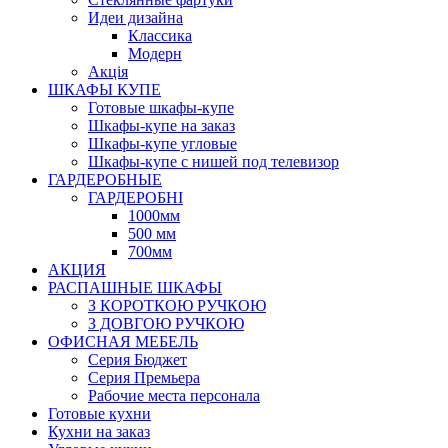
Идеи дизайна
Класcика
Модерн
Акція
ШКАФЫ КУПЕ
Готовые шкафы-купе
Шкафы-купе на заказ
Шкафы-купе угловые
Шкафы-купе с нишей под телевизор
ГАРДЕРОБНЫЕ
ГАРДЕРОБНІ
1000мм
500 мм
700мм
АКЦИЯ
РАСПАШНЫЕ ШКАФЫ
З КОРОТКОЮ РУЧКОЮ
З ДОВГОЮ РУЧКОЮ
ОФИСНАЯ МЕБЕЛЬ
Серия Бюджет
Серия Премьера
Рабочие места персонала
Готовые кухни
Кухни на заказ