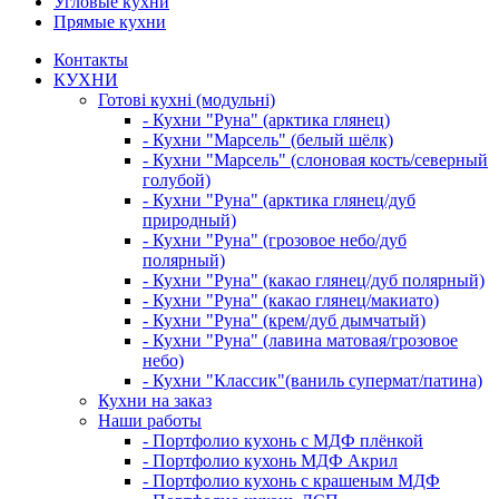
Угловые кухни
Прямые кухни
Контакты
КУХНИ
Готові кухні (модульні)
- Кухни "Руна" (арктика глянец)
- Кухни "Марсель" (белый шёлк)
- Кухни "Марсель" (слоновая кость/северный
голубой)
- Кухни "Руна" (арктика глянец/дуб
природный)
- Кухни "Руна" (грозовое небо/дуб
полярный)
- Кухни "Руна" (какао глянец/дуб полярный)
- Кухни "Руна" (какао глянец/макиато)
- Кухни "Руна" (крем/дуб дымчатый)
- Кухни "Руна" (лавина матовая/грозовое
небо)
- Кухни "Классик"(ваниль супермат/патина)
Кухни на заказ
Наши работы
- Портфолио кухонь с МДФ плёнкой
- Портфолио кухонь МДФ Акрил
- Портфолио кухонь с крашеным МДФ