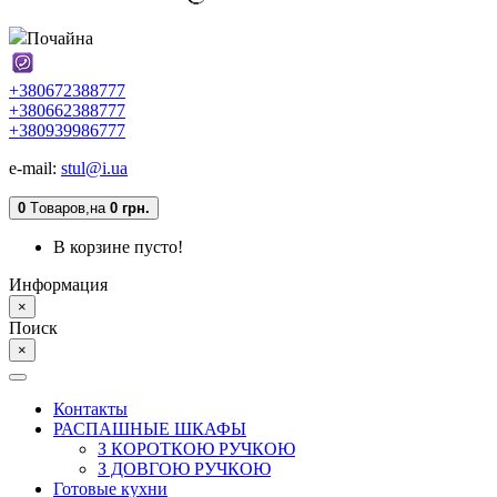
Почайна
+380672388777
+380662388777
+380939986777
e-mail:
stul@i.ua
0
Tоваров,
на
0 грн.
В корзине пусто!
Информация
×
Поиск
×
Контакты
РАСПАШНЫЕ ШКАФЫ
З КОРОТКОЮ РУЧКОЮ
З ДОВГОЮ РУЧКОЮ
Готовые кухни