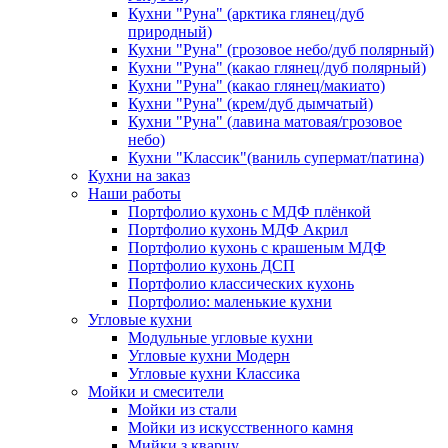
Кухни "Руна" (арктика глянец/дуб
природный)
Кухни "Руна" (грозовое небо/дуб полярный)
Кухни "Руна" (какао глянец/дуб полярный)
Кухни "Руна" (какао глянец/макиато)
Кухни "Руна" (крем/дуб дымчатый)
Кухни "Руна" (лавина матовая/грозовое
небо)
Кухни "Классик"(ваниль супермат/патина)
Кухни на заказ
Наши работы
Портфолио кухонь с МДФ плёнкой
Портфолио кухонь МДФ Акрил
Портфолио кухонь с крашеным МДФ
Портфолио кухонь ДСП
Портфолио классических кухонь
Портфолио: маленькие кухни
Угловые кухни
Модульные угловые кухни
Угловые кухни Модерн
Угловые кухни Классика
Мойки и смесители
Мойки из стали
Мойки из искусственного камня
Мийки з кварцу