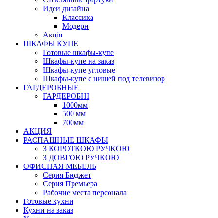
Идеи дизайна
Класcика
Модерн
Акція
ШКАФЫ КУПЕ
Готовые шкафы-купе
Шкафы-купе на заказ
Шкафы-купе угловые
Шкафы-купе с нишей под телевизор
ГАРДЕРОБНЫЕ
ГАРДЕРОБНІ
1000мм
500 мм
700мм
АКЦИЯ
РАСПАШНЫЕ ШКАФЫ
З КОРОТКОЮ РУЧКОЮ
З ДОВГОЮ РУЧКОЮ
ОФИСНАЯ МЕБЕЛЬ
Серия Бюджет
Серия Премьера
Рабочие места персонала
Готовые кухни
Кухни на заказ