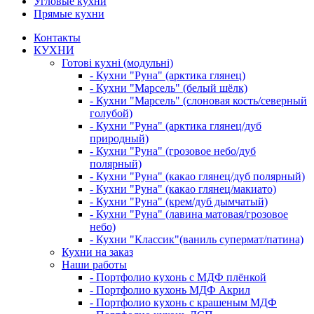
Угловые кухни
Прямые кухни
Контакты
КУХНИ
Готові кухні (модульні)
- Кухни "Руна" (арктика глянец)
- Кухни "Марсель" (белый шёлк)
- Кухни "Марсель" (слоновая кость/северный
голубой)
- Кухни "Руна" (арктика глянец/дуб
природный)
- Кухни "Руна" (грозовое небо/дуб
полярный)
- Кухни "Руна" (какао глянец/дуб полярный)
- Кухни "Руна" (какао глянец/макиато)
- Кухни "Руна" (крем/дуб дымчатый)
- Кухни "Руна" (лавина матовая/грозовое
небо)
- Кухни "Классик"(ваниль супермат/патина)
Кухни на заказ
Наши работы
- Портфолио кухонь с МДФ плёнкой
- Портфолио кухонь МДФ Акрил
- Портфолио кухонь с крашеным МДФ