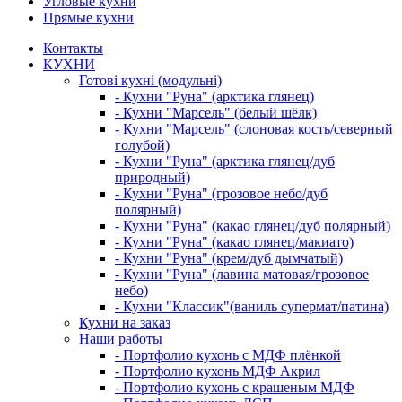
Угловые кухни
Прямые кухни
Контакты
КУХНИ
Готові кухні (модульні)
- Кухни "Руна" (арктика глянец)
- Кухни "Марсель" (белый шёлк)
- Кухни "Марсель" (слоновая кость/северный
голубой)
- Кухни "Руна" (арктика глянец/дуб
природный)
- Кухни "Руна" (грозовое небо/дуб
полярный)
- Кухни "Руна" (какао глянец/дуб полярный)
- Кухни "Руна" (какао глянец/макиато)
- Кухни "Руна" (крем/дуб дымчатый)
- Кухни "Руна" (лавина матовая/грозовое
небо)
- Кухни "Классик"(ваниль супермат/патина)
Кухни на заказ
Наши работы
- Портфолио кухонь с МДФ плёнкой
- Портфолио кухонь МДФ Акрил
- Портфолио кухонь с крашеным МДФ