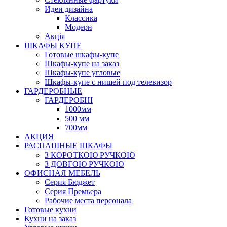
Идеи дизайна
Класcика
Модерн
Акція
ШКАФЫ КУПЕ
Готовые шкафы-купе
Шкафы-купе на заказ
Шкафы-купе угловые
Шкафы-купе с нишей под телевизор
ГАРДЕРОБНЫЕ
ГАРДЕРОБНІ
1000мм
500 мм
700мм
АКЦИЯ
РАСПАШНЫЕ ШКАФЫ
З КОРОТКОЮ РУЧКОЮ
З ДОВГОЮ РУЧКОЮ
ОФИСНАЯ МЕБЕЛЬ
Серия Бюджет
Серия Премьера
Рабочие места персонала
Готовые кухни
Кухни на заказ