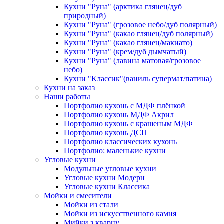
Кухни "Руна" (арктика глянец/дуб
природный)
Кухни "Руна" (грозовое небо/дуб полярный)
Кухни "Руна" (какао глянец/дуб полярный)
Кухни "Руна" (какао глянец/макиато)
Кухни "Руна" (крем/дуб дымчатый)
Кухни "Руна" (лавина матовая/грозовое
небо)
Кухни "Классик"(ваниль супермат/патина)
Кухни на заказ
Наши работы
Портфолио кухонь с МДФ плёнкой
Портфолио кухонь МДФ Акрил
Портфолио кухонь с крашеным МДФ
Портфолио кухонь ДСП
Портфолио классических кухонь
Портфолио: маленькие кухни
Угловые кухни
Модульные угловые кухни
Угловые кухни Модерн
Угловые кухни Классика
Мойки и смесители
Мойки из стали
Мойки из искусственного камня
Мийки з кварцу