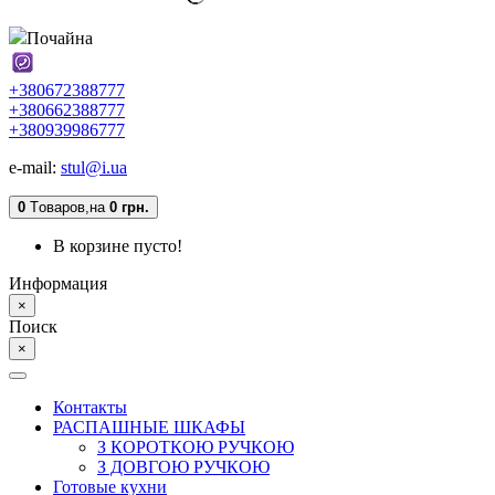
Почайна
+380672388777
+380662388777
+380939986777
e-mail:
stul@i.ua
0
Tоваров,
на
0 грн.
В корзине пусто!
Информация
×
Поиск
×
Контакты
РАСПАШНЫЕ ШКАФЫ
З КОРОТКОЮ РУЧКОЮ
З ДОВГОЮ РУЧКОЮ
Готовые кухни